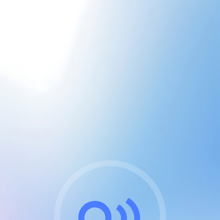
CGU & cookies
J'accepte les CGUs
et les cookies essentiels
Pour naviguer sur notre site, vous devez lire et
respecter nos
Conditions Générales d'Utilisation
.
Nous utilisons des cookies et technologies analogues
requises pour l'affichage et les performances de
certaines publicités. Notez qu'en nous soutenant avec
un compte Premium cela vous évitera toute publicité
sur nos services et activera des fonctionnalités
exclusives !