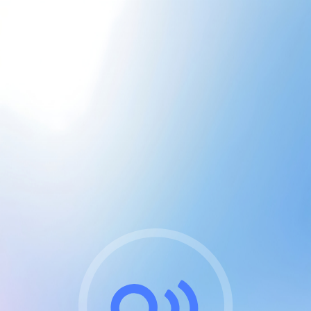
CGU & cookies
J'accepte les CGUs
et les cookies essentiels
Pour naviguer sur notre site, vous devez lire et
respecter nos
Conditions Générales d'Utilisation
.
Nous utilisons des cookies et technologies analogues
requises pour l'affichage et les performances de
certaines publicités. Notez qu'en nous soutenant avec
un compte Premium cela vous évitera toute publicité
sur nos services et activera des fonctionnalités
exclusives !