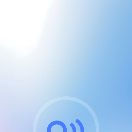
CGU & cookies
J'accepte les CGUs
et les cookies essentiels
Pour naviguer sur notre site, vous devez lire et
respecter nos
Conditions Générales d'Utilisation
.
Nous utilisons des cookies et technologies analogues
requises pour l'affichage et les performances de
certaines publicités. Notez qu'en nous soutenant avec
un compte Premium cela vous évitera toute publicité
sur nos services et activera des fonctionnalités
exclusives !