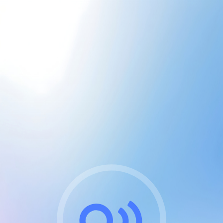
CGU & cookies
J'accepte les CGUs
et les cookies essentiels
Pour naviguer sur notre site, vous devez lire et
respecter nos
Conditions Générales d'Utilisation
.
Nous utilisons des cookies et technologies analogues
requises pour l'affichage et les performances de
certaines publicités. Notez qu'en nous soutenant avec
un compte Premium cela vous évitera toute publicité
sur nos services et activera des fonctionnalités
exclusives !