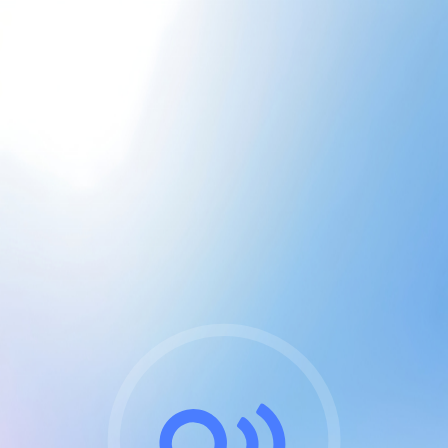
CGU & cookies
J'accepte les CGUs
et les cookies essentiels
Pour naviguer sur notre site, vous devez lire et
respecter nos
Conditions Générales d'Utilisation
.
Nous utilisons des cookies et technologies analogues
requises pour l'affichage et les performances de
certaines publicités. Notez qu'en nous soutenant avec
un compte Premium cela vous évitera toute publicité
sur nos services et activera des fonctionnalités
exclusives !