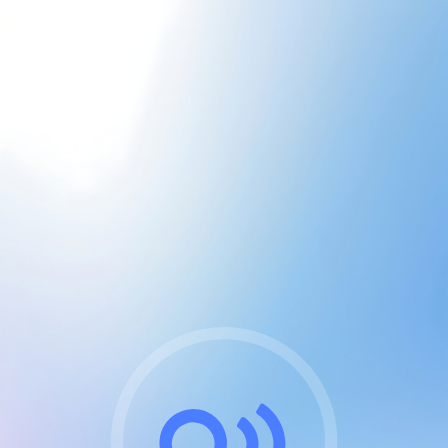
CGU & cookies
J'accepte les CGUs
et les cookies essentiels
Pour naviguer sur notre site, vous devez lire et
respecter nos
Conditions Générales d'Utilisation
.
Nous utilisons des cookies et technologies analogues
requises pour l'affichage et les performances de
certaines publicités. Notez qu'en nous soutenant avec
un compte Premium cela vous évitera toute publicité
sur nos services et activera des fonctionnalités
exclusives !