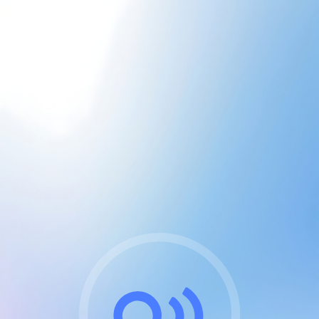
CGU & cookies
J'accepte les CGUs
et les cookies essentiels
Pour naviguer sur notre site, vous devez lire et
respecter nos
Conditions Générales d'Utilisation
.
Nous utilisons des cookies et technologies analogues
requises pour l'affichage et les performances de
certaines publicités. Notez qu'en nous soutenant avec
un compte Premium cela vous évitera toute publicité
sur nos services et activera des fonctionnalités
exclusives !