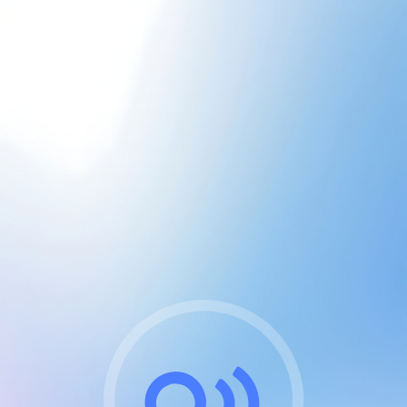
CGU & cookies
J'accepte les CGUs
et les cookies essentiels
Pour naviguer sur notre site, vous devez lire et
respecter nos
Conditions Générales d'Utilisation
.
Nous utilisons des cookies et technologies analogues
requises pour l'affichage et les performances de
certaines publicités. Notez qu'en nous soutenant avec
un compte Premium cela vous évitera toute publicité
sur nos services et activera des fonctionnalités
exclusives !