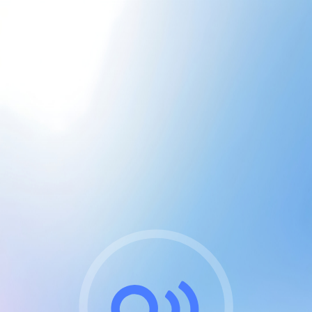
CGU & cookies
J'accepte les CGUs
et les cookies essentiels
Pour naviguer sur notre site, vous devez lire et
respecter nos
Conditions Générales d'Utilisation
.
Nous utilisons des cookies et technologies analogues
requises pour l'affichage et les performances de
certaines publicités. Notez qu'en nous soutenant avec
un compte Premium cela vous évitera toute publicité
sur nos services et activera des fonctionnalités
exclusives !