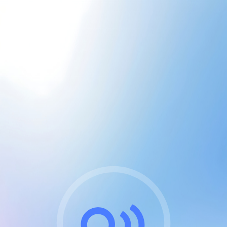
CGU & cookies
J'accepte les CGUs
et les cookies essentiels
Pour naviguer sur notre site, vous devez lire et
respecter nos
Conditions Générales d'Utilisation
.
Nous utilisons des cookies et technologies analogues
requises pour l'affichage et les performances de
certaines publicités. Notez qu'en nous soutenant avec
un compte Premium cela vous évitera toute publicité
sur nos services et activera des fonctionnalités
exclusives !