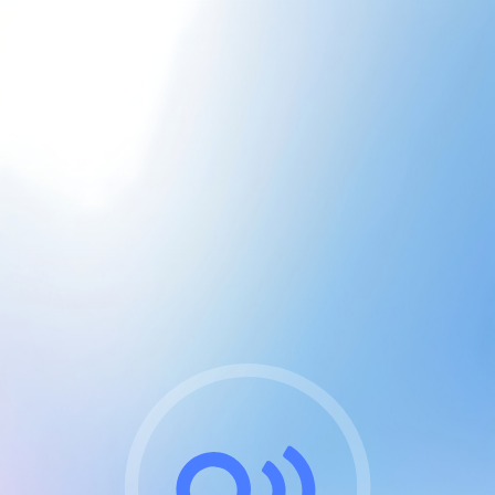
CGU & cookies
J'accepte les CGUs
et les cookies essentiels
Pour naviguer sur notre site, vous devez lire et
respecter nos
Conditions Générales d'Utilisation
.
Nous utilisons des cookies et technologies analogues
requises pour l'affichage et les performances de
certaines publicités. Notez qu'en nous soutenant avec
un compte Premium cela vous évitera toute publicité
sur nos services et activera des fonctionnalités
exclusives !