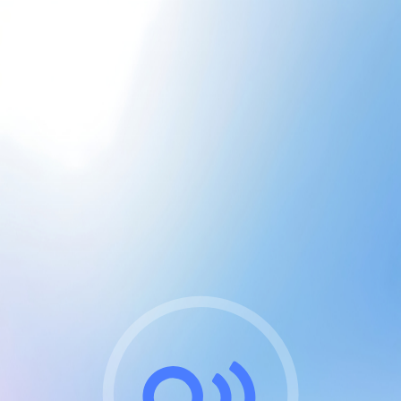
CGU & cookies
J'accepte les CGUs
et les cookies essentiels
Pour naviguer sur notre site, vous devez lire et
respecter nos
Conditions Générales d'Utilisation
.
Nous utilisons des cookies et technologies analogues
requises pour l'affichage et les performances de
certaines publicités. Notez qu'en nous soutenant avec
un compte Premium cela vous évitera toute publicité
sur nos services et activera des fonctionnalités
exclusives !