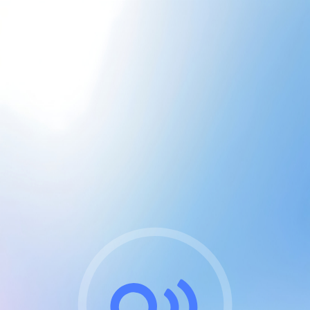
CGU & cookies
J'accepte les CGUs
et les cookies essentiels
Pour naviguer sur notre site, vous devez lire et
respecter nos
Conditions Générales d'Utilisation
.
Nous utilisons des cookies et technologies analogues
requises pour l'affichage et les performances de
certaines publicités. Notez qu'en nous soutenant avec
un compte Premium cela vous évitera toute publicité
sur nos services et activera des fonctionnalités
exclusives !