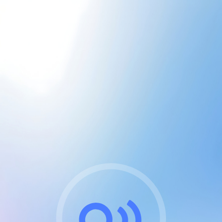
CGU & cookies
J'accepte les CGUs
et les cookies essentiels
Pour naviguer sur notre site, vous devez lire et
respecter nos
Conditions Générales d'Utilisation
.
Nous utilisons des cookies et technologies analogues
requises pour l'affichage et les performances de
certaines publicités. Notez qu'en nous soutenant avec
un compte Premium cela vous évitera toute publicité
sur nos services et activera des fonctionnalités
exclusives !