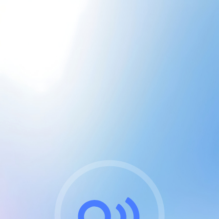
CGU & cookies
J'accepte les CGUs
et les cookies essentiels
Pour naviguer sur notre site, vous devez lire et
respecter nos
Conditions Générales d'Utilisation
.
Nous utilisons des cookies et technologies analogues
requises pour l'affichage et les performances de
certaines publicités. Notez qu'en nous soutenant avec
un compte Premium cela vous évitera toute publicité
sur nos services et activera des fonctionnalités
exclusives !