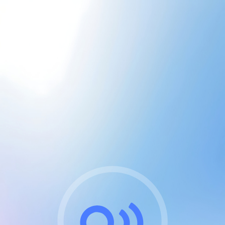
CGU & cookies
J'accepte les CGUs
et les cookies essentiels
Pour naviguer sur notre site, vous devez lire et
respecter nos
Conditions Générales d'Utilisation
.
Nous utilisons des cookies et technologies analogues
requises pour l'affichage et les performances de
certaines publicités. Notez qu'en nous soutenant avec
un compte Premium cela vous évitera toute publicité
sur nos services et activera des fonctionnalités
exclusives !