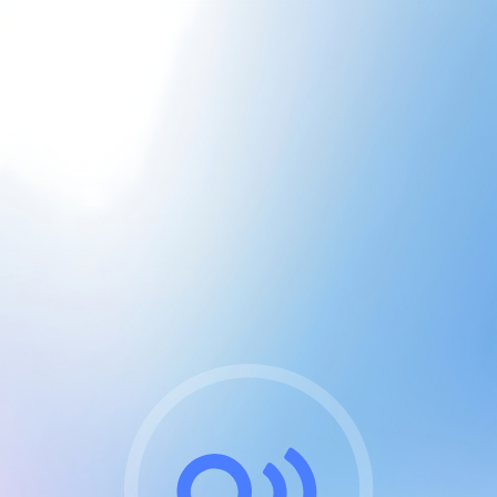
CGU & cookies
J'accepte les CGUs
et les cookies essentiels
Pour naviguer sur notre site, vous devez lire et
respecter nos
Conditions Générales d'Utilisation
.
Nous utilisons des cookies et technologies analogues
requises pour l'affichage et les performances de
certaines publicités. Notez qu'en nous soutenant avec
un compte Premium cela vous évitera toute publicité
sur nos services et activera des fonctionnalités
exclusives !