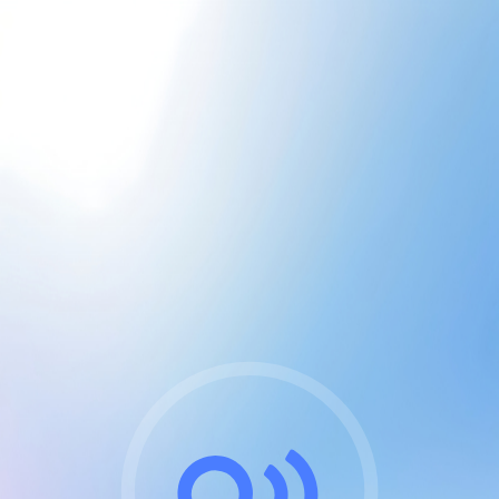
CGU & cookies
J'accepte les CGUs
et les cookies essentiels
Pour naviguer sur notre site, vous devez lire et
respecter nos
Conditions Générales d'Utilisation
.
Nous utilisons des cookies et technologies analogues
requises pour l'affichage et les performances de
certaines publicités. Notez qu'en nous soutenant avec
un compte Premium cela vous évitera toute publicité
sur nos services et activera des fonctionnalités
exclusives !