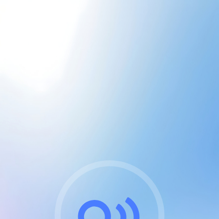
CGU & cookies
J'accepte les CGUs
et les cookies essentiels
Pour naviguer sur notre site, vous devez lire et
respecter nos
Conditions Générales d'Utilisation
.
Nous utilisons des cookies et technologies analogues
requises pour l'affichage et les performances de
certaines publicités. Notez qu'en nous soutenant avec
un compte Premium cela vous évitera toute publicité
sur nos services et activera des fonctionnalités
exclusives !