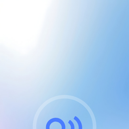
CGU & cookies
J'accepte les CGUs
et les cookies essentiels
Pour naviguer sur notre site, vous devez lire et
respecter nos
Conditions Générales d'Utilisation
.
Nous utilisons des cookies et technologies analogues
requises pour l'affichage et les performances de
certaines publicités. Notez qu'en nous soutenant avec
un compte Premium cela vous évitera toute publicité
sur nos services et activera des fonctionnalités
exclusives !