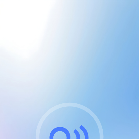
CGU & cookies
J'accepte les CGUs
et les cookies essentiels
Pour naviguer sur notre site, vous devez lire et
respecter nos
Conditions Générales d'Utilisation
.
Nous utilisons des cookies et technologies analogues
requises pour l'affichage et les performances de
certaines publicités. Notez qu'en nous soutenant avec
un compte Premium cela vous évitera toute publicité
sur nos services et activera des fonctionnalités
exclusives !