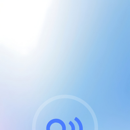
CGU & cookies
J'accepte les CGUs
et les cookies essentiels
Pour naviguer sur notre site, vous devez lire et
respecter nos
Conditions Générales d'Utilisation
.
Nous utilisons des cookies et technologies analogues
requises pour l'affichage et les performances de
certaines publicités. Notez qu'en nous soutenant avec
un compte Premium cela vous évitera toute publicité
sur nos services et activera des fonctionnalités
exclusives !