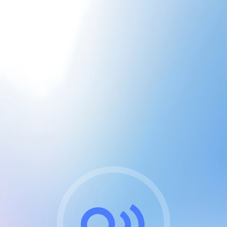
CGU & cookies
J'accepte les CGUs
et les cookies essentiels
Pour naviguer sur notre site, vous devez lire et
respecter nos
Conditions Générales d'Utilisation
.
Nous utilisons des cookies et technologies analogues
requises pour l'affichage et les performances de
certaines publicités. Notez qu'en nous soutenant avec
un compte Premium cela vous évitera toute publicité
sur nos services et activera des fonctionnalités
exclusives !