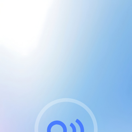
CGU & cookies
J'accepte les CGUs
et les cookies essentiels
Pour naviguer sur notre site, vous devez lire et
respecter nos
Conditions Générales d'Utilisation
.
Nous utilisons des cookies et technologies analogues
requises pour l'affichage et les performances de
certaines publicités. Notez qu'en nous soutenant avec
un compte Premium cela vous évitera toute publicité
sur nos services et activera des fonctionnalités
exclusives !