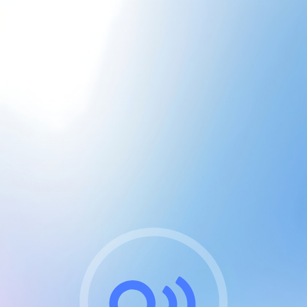
CGU & cookies
J'accepte les CGUs
et les cookies essentiels
Pour naviguer sur notre site, vous devez lire et
respecter nos
Conditions Générales d'Utilisation
.
Nous utilisons des cookies et technologies analogues
requises pour l'affichage et les performances de
certaines publicités. Notez qu'en nous soutenant avec
un compte Premium cela vous évitera toute publicité
sur nos services et activera des fonctionnalités
exclusives !