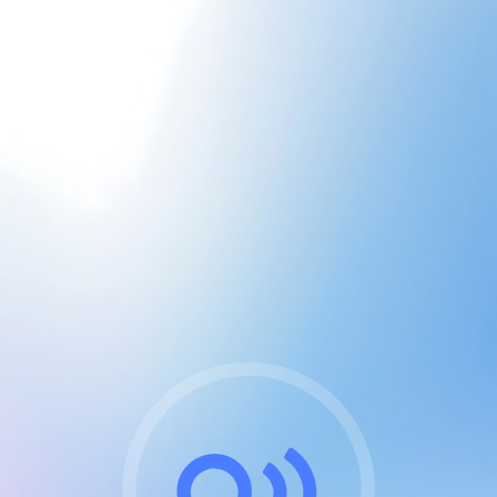
CGU & cookies
J'accepte les CGUs
et les cookies essentiels
Pour naviguer sur notre site, vous devez lire et
respecter nos
Conditions Générales d'Utilisation
.
Nous utilisons des cookies et technologies analogues
requises pour l'affichage et les performances de
certaines publicités. Notez qu'en nous soutenant avec
un compte Premium cela vous évitera toute publicité
sur nos services et activera des fonctionnalités
exclusives !