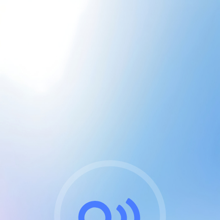
CGU & cookies
J'accepte les CGUs
et les cookies essentiels
Pour naviguer sur notre site, vous devez lire et
respecter nos
Conditions Générales d'Utilisation
.
Nous utilisons des cookies et technologies analogues
requises pour l'affichage et les performances de
certaines publicités. Notez qu'en nous soutenant avec
un compte Premium cela vous évitera toute publicité
sur nos services et activera des fonctionnalités
exclusives !