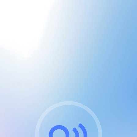
CGU & cookies
J'accepte les CGUs
et les cookies essentiels
Pour naviguer sur notre site, vous devez lire et
respecter nos
Conditions Générales d'Utilisation
.
Nous utilisons des cookies et technologies analogues
requises pour l'affichage et les performances de
certaines publicités. Notez qu'en nous soutenant avec
un compte Premium cela vous évitera toute publicité
sur nos services et activera des fonctionnalités
exclusives !