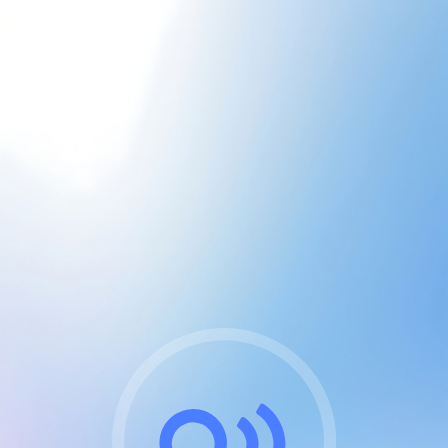
CGU & cookies
J'accepte les CGUs
et les cookies essentiels
Pour naviguer sur notre site, vous devez lire et
respecter nos
Conditions Générales d'Utilisation
.
Nous utilisons des cookies et technologies analogues
requises pour l'affichage et les performances de
certaines publicités. Notez qu'en nous soutenant avec
un compte Premium cela vous évitera toute publicité
sur nos services et activera des fonctionnalités
exclusives !