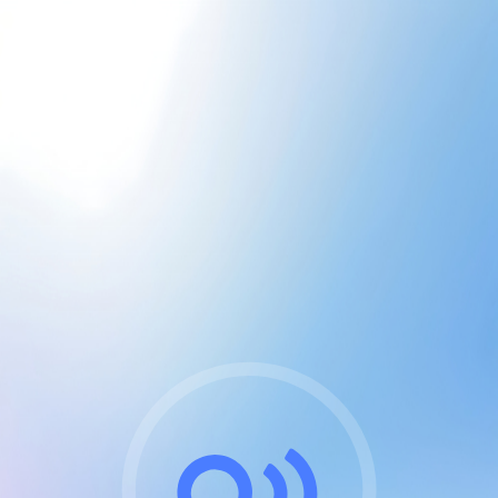
CGU & cookies
J'accepte les CGUs
et les cookies essentiels
Pour naviguer sur notre site, vous devez lire et
respecter nos
Conditions Générales d'Utilisation
.
Nous utilisons des cookies et technologies analogues
requises pour l'affichage et les performances de
certaines publicités. Notez qu'en nous soutenant avec
un compte Premium cela vous évitera toute publicité
sur nos services et activera des fonctionnalités
exclusives !