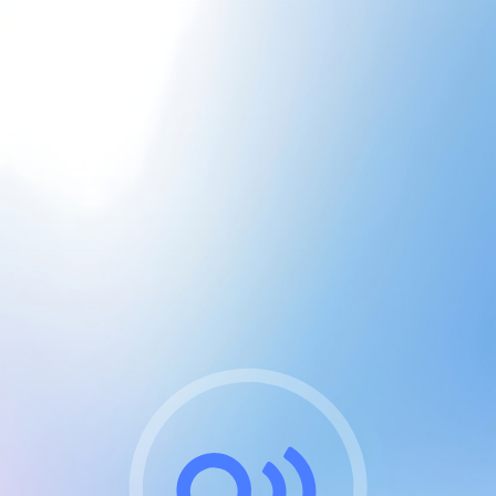
CGU & cookies
J'accepte les CGUs
et les cookies essentiels
Pour naviguer sur notre site, vous devez lire et
respecter nos
Conditions Générales d'Utilisation
.
Nous utilisons des cookies et technologies analogues
requises pour l'affichage et les performances de
certaines publicités. Notez qu'en nous soutenant avec
un compte Premium cela vous évitera toute publicité
sur nos services et activera des fonctionnalités
exclusives !