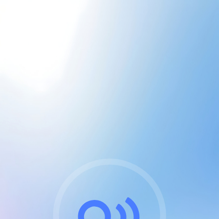
CGU & cookies
J'accepte les CGUs
et les cookies essentiels
Pour naviguer sur notre site, vous devez lire et
respecter nos
Conditions Générales d'Utilisation
.
Nous utilisons des cookies et technologies analogues
requises pour l'affichage et les performances de
certaines publicités. Notez qu'en nous soutenant avec
un compte Premium cela vous évitera toute publicité
sur nos services et activera des fonctionnalités
exclusives !