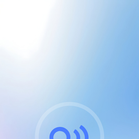
CGU & cookies
J'accepte les CGUs
et les cookies essentiels
Pour naviguer sur notre site, vous devez lire et
respecter nos
Conditions Générales d'Utilisation
.
Nous utilisons des cookies et technologies analogues
requises pour l'affichage et les performances de
certaines publicités. Notez qu'en nous soutenant avec
un compte Premium cela vous évitera toute publicité
sur nos services et activera des fonctionnalités
exclusives !