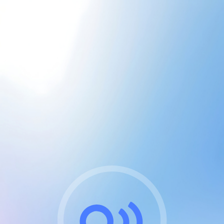
CGU & cookies
J'accepte les CGUs
et les cookies essentiels
Pour naviguer sur notre site, vous devez lire et
respecter nos
Conditions Générales d'Utilisation
.
Nous utilisons des cookies et technologies analogues
requises pour l'affichage et les performances de
certaines publicités. Notez qu'en nous soutenant avec
un compte Premium cela vous évitera toute publicité
sur nos services et activera des fonctionnalités
exclusives !