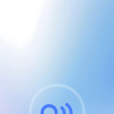
CGU & cookies
J'accepte les CGUs
et les cookies essentiels
Pour naviguer sur notre site, vous devez lire et
respecter nos
Conditions Générales d'Utilisation
.
Nous utilisons des cookies et technologies analogues
requises pour l'affichage et les performances de
certaines publicités. Notez qu'en nous soutenant avec
un compte Premium cela vous évitera toute publicité
sur nos services et activera des fonctionnalités
exclusives !