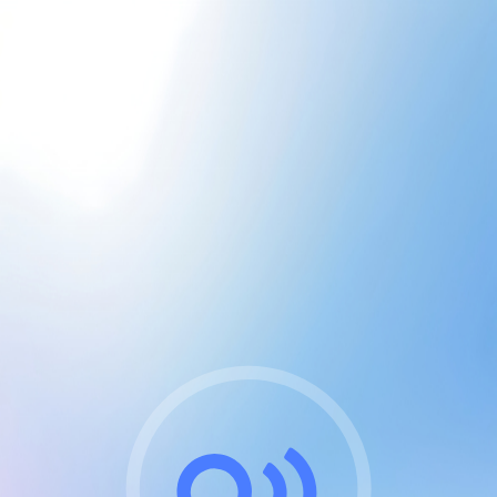
CGU & cookies
J'accepte les CGUs
et les cookies essentiels
Pour naviguer sur notre site, vous devez lire et
respecter nos
Conditions Générales d'Utilisation
.
Nous utilisons des cookies et technologies analogues
requises pour l'affichage et les performances de
certaines publicités. Notez qu'en nous soutenant avec
un compte Premium cela vous évitera toute publicité
sur nos services et activera des fonctionnalités
exclusives !