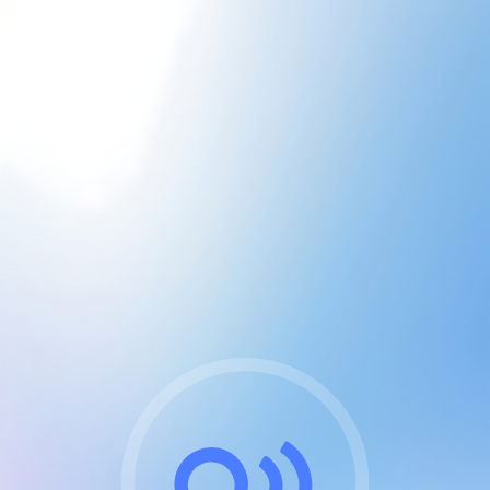
CGU & cookies
J'accepte les CGUs
et les cookies essentiels
Pour naviguer sur notre site, vous devez lire et
respecter nos
Conditions Générales d'Utilisation
.
Nous utilisons des cookies et technologies analogues
requises pour l'affichage et les performances de
certaines publicités. Notez qu'en nous soutenant avec
un compte Premium cela vous évitera toute publicité
sur nos services et activera des fonctionnalités
exclusives !