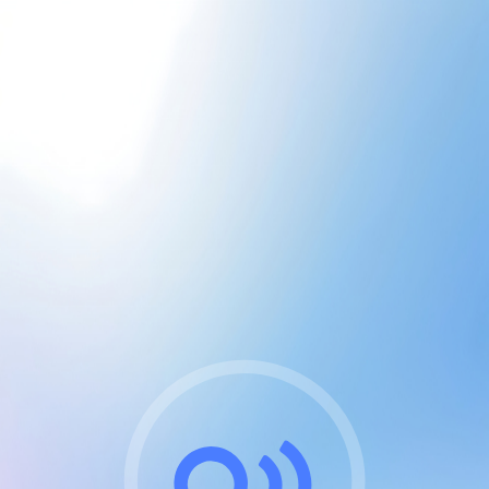
CGU & cookies
J'accepte les CGUs
et les cookies essentiels
Pour naviguer sur notre site, vous devez lire et
respecter nos
Conditions Générales d'Utilisation
.
Nous utilisons des cookies et technologies analogues
requises pour l'affichage et les performances de
certaines publicités. Notez qu'en nous soutenant avec
un compte Premium cela vous évitera toute publicité
sur nos services et activera des fonctionnalités
exclusives !