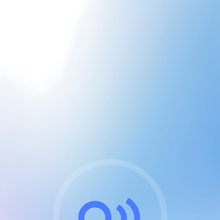
CGU & cookies
J'accepte les CGUs
et les cookies essentiels
Pour naviguer sur notre site, vous devez lire et
respecter nos
Conditions Générales d'Utilisation
.
Nous utilisons des cookies et technologies analogues
requises pour l'affichage et les performances de
certaines publicités. Notez qu'en nous soutenant avec
un compte Premium cela vous évitera toute publicité
sur nos services et activera des fonctionnalités
exclusives !