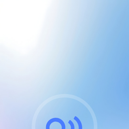
CGU & cookies
J'accepte les CGUs
et les cookies essentiels
Pour naviguer sur notre site, vous devez lire et
respecter nos
Conditions Générales d'Utilisation
.
Nous utilisons des cookies et technologies analogues
requises pour l'affichage et les performances de
certaines publicités. Notez qu'en nous soutenant avec
un compte Premium cela vous évitera toute publicité
sur nos services et activera des fonctionnalités
exclusives !