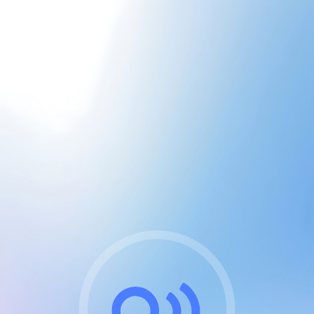
CGU & cookies
J'accepte les CGUs
et les cookies essentiels
Pour naviguer sur notre site, vous devez lire et
respecter nos
Conditions Générales d'Utilisation
.
Nous utilisons des cookies et technologies analogues
requises pour l'affichage et les performances de
certaines publicités. Notez qu'en nous soutenant avec
un compte Premium cela vous évitera toute publicité
sur nos services et activera des fonctionnalités
exclusives !