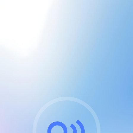
CGU & cookies
J'accepte les CGUs
et les cookies essentiels
Pour naviguer sur notre site, vous devez lire et
respecter nos
Conditions Générales d'Utilisation
.
Nous utilisons des cookies et technologies analogues
requises pour l'affichage et les performances de
certaines publicités. Notez qu'en nous soutenant avec
un compte Premium cela vous évitera toute publicité
sur nos services et activera des fonctionnalités
exclusives !