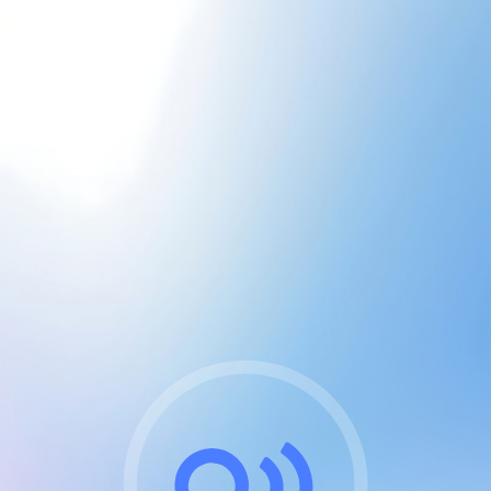
CGU & cookies
J'accepte les CGUs
et les cookies essentiels
Pour naviguer sur notre site, vous devez lire et
respecter nos
Conditions Générales d'Utilisation
.
Nous utilisons des cookies et technologies analogues
requises pour l'affichage et les performances de
certaines publicités. Notez qu'en nous soutenant avec
un compte Premium cela vous évitera toute publicité
sur nos services et activera des fonctionnalités
exclusives !