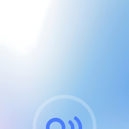
CGU & cookies
J'accepte les CGUs
et les cookies essentiels
Pour naviguer sur notre site, vous devez lire et
respecter nos
Conditions Générales d'Utilisation
.
Nous utilisons des cookies et technologies analogues
requises pour l'affichage et les performances de
certaines publicités. Notez qu'en nous soutenant avec
un compte Premium cela vous évitera toute publicité
sur nos services et activera des fonctionnalités
exclusives !