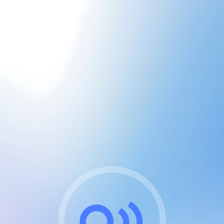
CGU & cookies
J'accepte les CGUs
et les cookies essentiels
Pour naviguer sur notre site, vous devez lire et
respecter nos
Conditions Générales d'Utilisation
.
Nous utilisons des cookies et technologies analogues
requises pour l'affichage et les performances de
certaines publicités. Notez qu'en nous soutenant avec
un compte Premium cela vous évitera toute publicité
sur nos services et activera des fonctionnalités
exclusives !