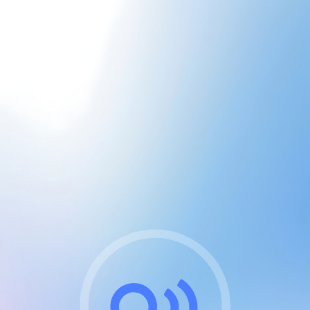
CGU & cookies
J'accepte les CGUs
et les cookies essentiels
Pour naviguer sur notre site, vous devez lire et
respecter nos
Conditions Générales d'Utilisation
.
Nous utilisons des cookies et technologies analogues
requises pour l'affichage et les performances de
certaines publicités. Notez qu'en nous soutenant avec
un compte Premium cela vous évitera toute publicité
sur nos services et activera des fonctionnalités
exclusives !