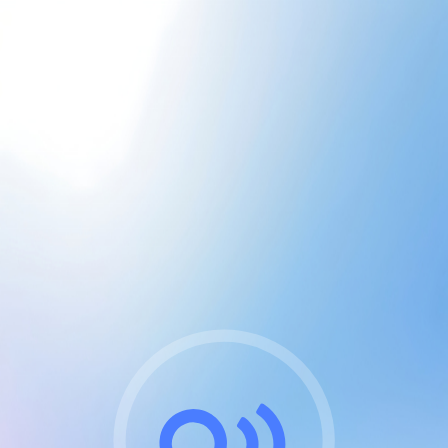
CGU & cookies
J'accepte les CGUs
et les cookies essentiels
Pour naviguer sur notre site, vous devez lire et
respecter nos
Conditions Générales d'Utilisation
.
Nous utilisons des cookies et technologies analogues
requises pour l'affichage et les performances de
certaines publicités. Notez qu'en nous soutenant avec
un compte Premium cela vous évitera toute publicité
sur nos services et activera des fonctionnalités
exclusives !