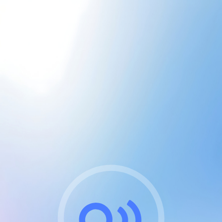
CGU & cookies
J'accepte les CGUs
et les cookies essentiels
Pour naviguer sur notre site, vous devez lire et
respecter nos
Conditions Générales d'Utilisation
.
Nous utilisons des cookies et technologies analogues
requises pour l'affichage et les performances de
certaines publicités. Notez qu'en nous soutenant avec
un compte Premium cela vous évitera toute publicité
sur nos services et activera des fonctionnalités
exclusives !