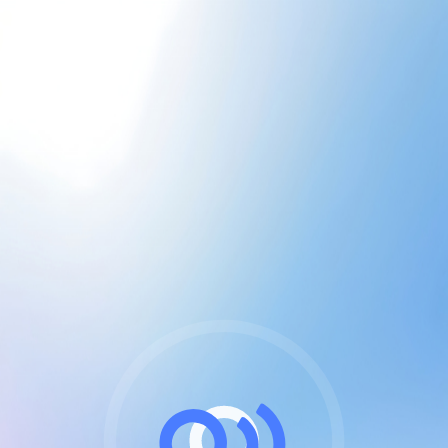
CGU & cookies
J'accepte les CGUs
et les cookies essentiels
Pour naviguer sur notre site, vous devez lire et
respecter nos
Conditions Générales d'Utilisation
.
Nous utilisons des cookies et technologies analogues
requises pour l'affichage et les performances de
certaines publicités. Notez qu'en nous soutenant avec
un compte Premium cela vous évitera toute publicité
sur nos services et activera des fonctionnalités
exclusives !