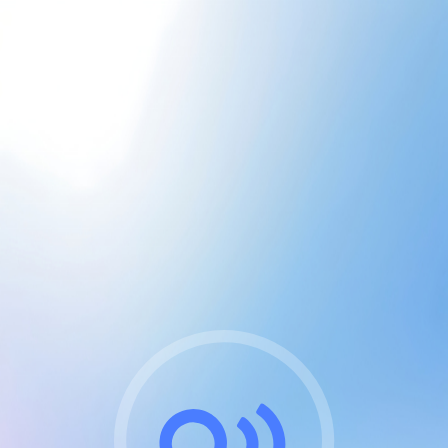
CGU & cookies
J'accepte les CGUs
et les cookies essentiels
Pour naviguer sur notre site, vous devez lire et
respecter nos
Conditions Générales d'Utilisation
.
Nous utilisons des cookies et technologies analogues
requises pour l'affichage et les performances de
certaines publicités. Notez qu'en nous soutenant avec
un compte Premium cela vous évitera toute publicité
sur nos services et activera des fonctionnalités
exclusives !